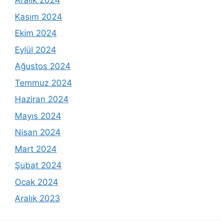
Aralık 2024
Kasım 2024
Ekim 2024
Eylül 2024
Ağustos 2024
Temmuz 2024
Haziran 2024
Mayıs 2024
Nisan 2024
Mart 2024
Şubat 2024
Ocak 2024
Aralık 2023