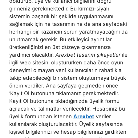
doldurup, üye ve kullanıcı bilgilerini doğru
girmeniz gerekmektedir. Bu kırmızı-siyah
sistemin başarılı bir şekilde uygulanmasını
sağlamak için ne tasarımın ne de ana sayfadaki
herhangi bir kazancın sorun yaratmayacağını da
unutmamak gerekir. Bu etkileyici ayrıntılar
üretkenliğinizi en üst düzeye çıkarmanıza
yardımcı olacaktır.
Arexbet tasarım şikayetler
ile
ilgili web sitesini oluştururken daha önce oyun
deneyimi olmayan yeni kullanıcıların rahatlıkla
takip edebileceği bir sistem oluşturmaya büyük
önem verdiler. Ana sayfaya geçmeden önce
‘Kayıt Ol butonuna tıklamanız gerekmektedir.
Kayıt Ol butonuna tıkladığınızda üyelik formu
açılacak ve talimatlar verilecektir. Hesabınız bu
üyelik formundan istenen
Arexbet
veriler
kullanılarak oluşturulacaktır. Üyelik sayfasında
kişisel bilgilerinizi ve hesap bilgilerinizi girdikten