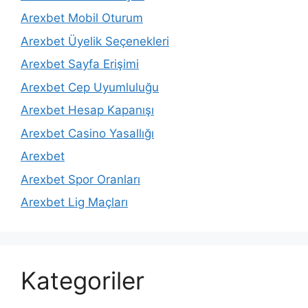
Arexbet Mobil Oturum
Arexbet Üyelik Seçenekleri
Arexbet Sayfa Erişimi
Arexbet Cep Uyumluluğu
Arexbet Hesap Kapanışı
Arexbet Casino Yasallığı
Arexbet
Arexbet Spor Oranları
Arexbet Lig Maçları
Kategoriler