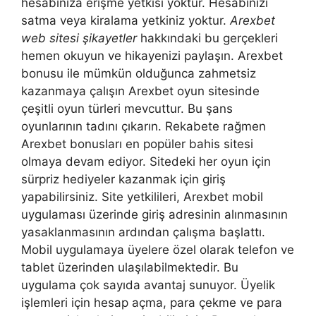
hesabınıza erişme yetkisi yoktur. Hesabınızı
satma veya kiralama yetkiniz yoktur.
Arexbet
web sitesi şikayetler
hakkındaki bu gerçekleri
hemen okuyun ve hikayenizi paylaşın. Arexbet
bonusu ile mümkün olduğunca zahmetsiz
kazanmaya çalışın Arexbet oyun sitesinde
çeşitli oyun türleri mevcuttur. Bu şans
oyunlarının tadını çıkarın. Rekabete rağmen
Arexbet bonusları en popüler bahis sitesi
olmaya devam ediyor. Sitedeki her oyun için
sürpriz hediyeler kazanmak için giriş
yapabilirsiniz. Site yetkilileri, Arexbet mobil
uygulaması üzerinde giriş adresinin alınmasının
yasaklanmasının ardından çalışma başlattı.
Mobil uygulamaya üyelere özel olarak telefon ve
tablet üzerinden ulaşılabilmektedir. Bu
uygulama çok sayıda avantaj sunuyor. Üyelik
işlemleri için hesap açma, para çekme ve para