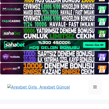
İçeriğe
atla
Menü