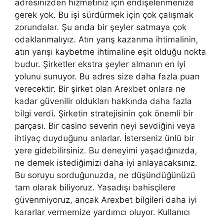
adresinizden hizmetiniz için endişelenmenize
gerek yok. Bu işi sürdürmek için çok çalışmak
zorundalar. Şu anda bir şeyler satmaya çok
odaklanmalıyız. Atın yarış kazanma ihtimalinin,
atın yarışı kaybetme ihtimaline eşit olduğu nokta
budur. Şirketler ekstra şeyler almanın en iyi
yolunu sunuyor. Bu adres size daha fazla puan
verecektir. Bir şirket olan Arexbet onlara ne
kadar güvenilir oldukları hakkında daha fazla
bilgi verdi. Şirketin stratejisinin çok önemli bir
parçası. Bir casino severin neyi sevdiğini veya
ihtiyaç duyduğunu anlarlar. İsterseniz ünlü bir
yere gidebilirsiniz. Bu deneyimi yaşadığınızda,
ne demek istediğimizi daha iyi anlayacaksınız.
Bu soruyu sorduğunuzda, ne düşündüğünüzü
tam olarak biliyoruz. Yasadışı bahisçilere
güvenmiyoruz, ancak Arexbet bilgileri daha iyi
kararlar vermemize yardımcı oluyor. Kullanıcı