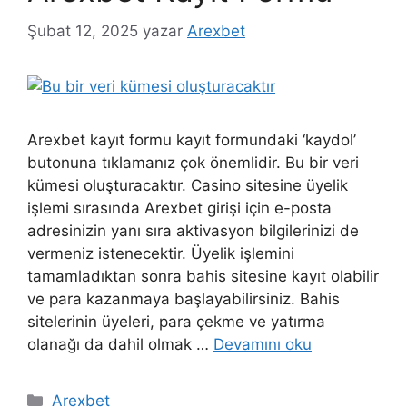
Şubat 12, 2025
yazar
Arexbet
Arexbet kayıt formu kayıt formundaki ‘kaydol’
butonuna tıklamanız çok önemlidir. Bu bir veri
kümesi oluşturacaktır. Casino sitesine üyelik
işlemi sırasında Arexbet girişi için e-posta
adresinizin yanı sıra aktivasyon bilgilerinizi de
vermeniz istenecektir. Üyelik işlemini
tamamladıktan sonra bahis sitesine kayıt olabilir
ve para kazanmaya başlayabilirsiniz. Bahis
sitelerinin üyeleri, para çekme ve yatırma
olanağı da dahil olmak …
Devamını oku
Kategoriler
Arexbet