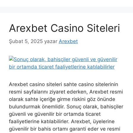
Arexbet Casino Siteleri
Şubat 5, 2025
yazar
Arexbet
Arexbet casino siteleri sahte casino sitelerinin
resmi sayfalarını ziyaret ederken, Arexbet resmi
olarak sahte içeriğe girme riskini göz önünde
bulundurmak önemlidir. Sonuç olarak, bahisçiler
güvenli ve güvenilir bir ortamda ticaret
faaliyetlerine katılabilirler. Arexbet, üyelerine
güvenilir bir bahis ortamı garanti eder ve resmi