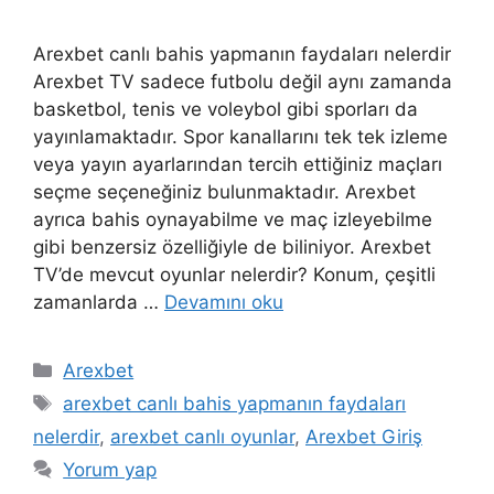
Arexbet canlı bahis yapmanın faydaları nelerdir
Arexbet TV sadece futbolu değil aynı zamanda
basketbol, ​​tenis ve voleybol gibi sporları da
yayınlamaktadır. Spor kanallarını tek tek izleme
veya yayın ayarlarından tercih ettiğiniz maçları
seçme seçeneğiniz bulunmaktadır. Arexbet
ayrıca bahis oynayabilme ve maç izleyebilme
gibi benzersiz özelliğiyle de biliniyor. Arexbet
TV’de mevcut oyunlar nelerdir? Konum, çeşitli
zamanlarda …
Devamını oku
Kategoriler
Arexbet
Etiketler
arexbet canlı bahis yapmanın faydaları
nelerdir
,
arexbet canlı oyunlar
,
Arexbet Giriş
Yorum yap