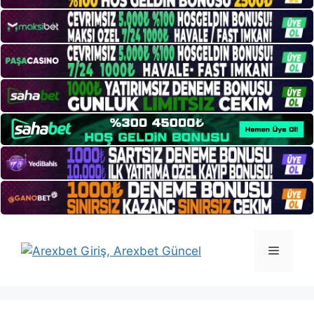
İçeriğe
atla
Menü