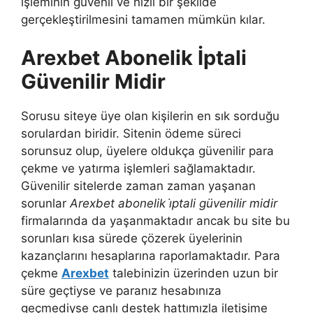
işleminin güvenli ve hızlı bir şekilde
gerçekleştirilmesini tamamen mümkün kılar.
Arexbet Abonelik İptali
Güvenilir Midir
Sorusu siteye üye olan kişilerin en sık sorduğu
sorulardan biridir. Sitenin ödeme süreci
sorunsuz olup, üyelere oldukça güvenilir para
çekme ve yatırma işlemleri sağlamaktadır.
Güvenilir sitelerde zaman zaman yaşanan
sorunlar
Arexbet abonelik i̇ptali güvenilir midir
firmalarında da yaşanmaktadır ancak bu site bu
sorunları kısa sürede çözerek üyelerinin
kazançlarını hesaplarına raporlamaktadır. Para
çekme
Arexbet
talebinizin üzerinden uzun bir
süre geçtiyse ve paranız hesabınıza
geçmediyse canlı destek hattımızla iletişime