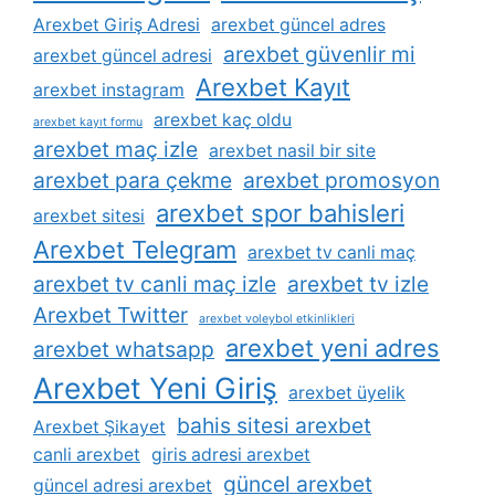
Arexbet Giriş Adresi
arexbet güncel adres
arexbet güvenlir mi
arexbet güncel adresi
Arexbet Kayıt
arexbet instagram
arexbet kaç oldu
arexbet kayıt formu
arexbet maç izle
arexbet nasil bir site
arexbet para çekme
arexbet promosyon
arexbet spor bahisleri
arexbet sitesi
Arexbet Telegram
arexbet tv canli maç
arexbet tv canli maç izle
arexbet tv izle
Arexbet Twitter
arexbet voleybol etkinlikleri
arexbet yeni adres
arexbet whatsapp
Arexbet Yeni Giriş
arexbet üyelik
bahis sitesi arexbet
Arexbet Şikayet
canli arexbet
giris adresi arexbet
güncel arexbet
güncel adresi arexbet