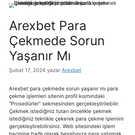
Arexbet Para
Çekmede Sorun
Yaşanır Mı
Şubat 17, 2024
yazar
Arexbet
Arexbet para çekmede sorun yaşanır mı para
çekme işlemleri sitenin profil kısmındaki
“Prosedürler” sekmesinden gerçekleştirilebilir.
Çekmek istediğiniz tutarı öncelikle çekmek
istediğiniz teknikle çekerek para çekme işlemini
gerçekleştirebilirsiniz. Web sitesindeki işlem
hacmine bağlı olarak hesabınıza para yatırmak