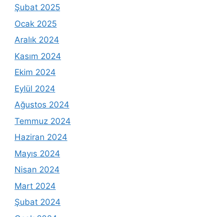
Şubat 2025
Ocak 2025
Aralık 2024
Kasım 2024
Ekim 2024
Eylül 2024
Ağustos 2024
Temmuz 2024
Haziran 2024
Mayıs 2024
Nisan 2024
Mart 2024
Şubat 2024