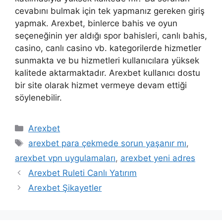
cevabını bulmak için tek yapmanız gereken giriş
yapmak. Arexbet, binlerce bahis ve oyun
seçeneğinin yer aldığı spor bahisleri, canlı bahis,
casino, canlı casino vb. kategorilerde hizmetler
sunmakta ve bu hizmetleri kullanıcılara yüksek
kalitede aktarmaktadır. Arexbet kullanıcı dostu
bir site olarak hizmet vermeye devam ettiği
söylenebilir.
Kategoriler
Arexbet
Etiketler
arexbet para çekmede sorun yaşanır mı
,
arexbet vpn uygulamaları
,
arexbet yeni adres
Arexbet Ruleti Canlı Yatırım
Arexbet Şikayetler