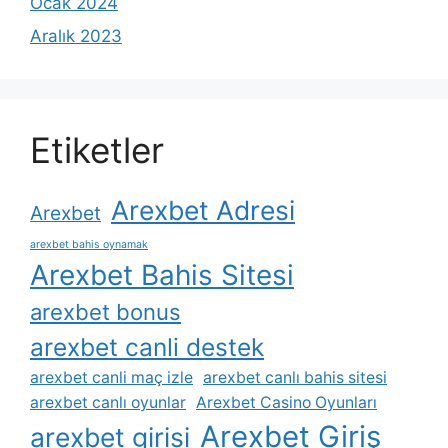
Ocak 2024
Aralık 2023
Etiketler
Arexbet Adresi
Arexbet
arexbet bahis oynamak
Arexbet Bahis Sitesi
arexbet bonus
arexbet canli destek
arexbet canli maç izle
arexbet canlı bahis sitesi
arexbet canlı oyunlar
Arexbet Casino Oyunları
Arexbet Giriş
arexbet girisi