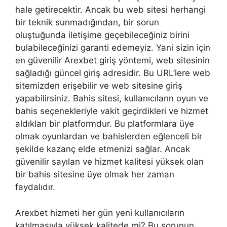
hale getirecektir. Ancak bu web sitesi herhangi
bir teknik sunmadığından, bir sorun
oluştuğunda iletişime geçebileceğiniz birini
bulabileceğinizi garanti edemeyiz. Yani sizin için
en güvenilir Arexbet giriş yöntemi, web sitesinin
sağladığı güncel giriş adresidir. Bu URL’lere web
sitemizden erişebilir ve web sitesine giriş
yapabilirsiniz. Bahis sitesi, kullanıcıların oyun ve
bahis seçenekleriyle vakit geçirdikleri ve hizmet
aldıkları bir platformdur. Bu platformlara üye
olmak oyunlardan ve bahislerden eğlenceli bir
şekilde kazanç elde etmenizi sağlar. Ancak
güvenilir sayılan ve hizmet kalitesi yüksek olan
bir bahis sitesine üye olmak her zaman
faydalıdır.
Arexbet hizmeti her gün yeni kullanıcıların
katılmasıyla yüksek kalitede mi? Bu sorunun