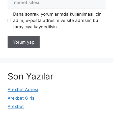
sitesi
Daha sonraki yorumlarımda kullanılması için
adım, e-posta adresim ve site adresim bu
tarayıcıya kaydedilsin.
Son Yazılar
Arexbet Adresi
Arexbet Giriş
Arexbet