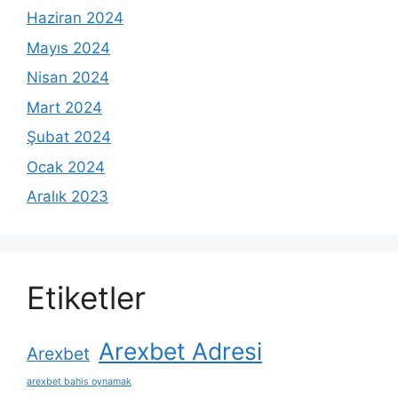
Haziran 2024
Mayıs 2024
Nisan 2024
Mart 2024
Şubat 2024
Ocak 2024
Aralık 2023
Etiketler
Arexbet Adresi
Arexbet
arexbet bahis oynamak