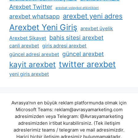
Arexbet Twitter
arexbet voleybol etkinlikleri
arexbet yeni adres
arexbet whatsapp
Arexbet Yeni Giriş
arexbet üyelik
bahis sitesi arexbet
Arexbet Şikayet
canli arexbet
giris adresi arexbet
güncel arexbet
güncel adresi arexbet
twitter arexbet
kayit arexbet
yeni giris arexbet
Avrasya'nın en büyük reklam platformunda olmak için
Microsoft Teams:
reklam@avrasyamarketing.com
adresimizden veya Telegram: @Avrasyamarketing
adresimizden irtibat kurabilirsiniz. (Tek iletişim
adreslerimiz teams / telegram ve mail adresimizdir.
Harici hiçbir iletişim adresimiz bulunmamaktadır.