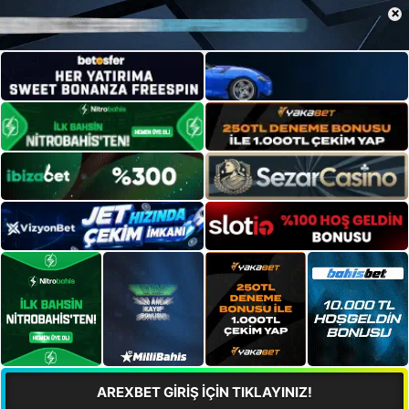
×
AREXBET GİRİŞ İÇİN TIKLAYINIZ!