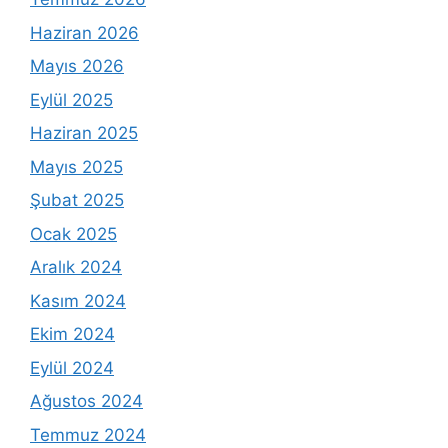
Haziran 2026
Mayıs 2026
Eylül 2025
Haziran 2025
Mayıs 2025
Şubat 2025
Ocak 2025
Aralık 2024
Kasım 2024
Ekim 2024
Eylül 2024
Ağustos 2024
Temmuz 2024