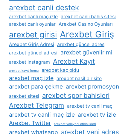
arexbet canli destek
arexbet canli maç izle
arexbet canlı bahis sitesi
arexbet canlı oyunlar
Arexbet Casino Oyunları
Arexbet Giriş
arexbet girisi
Arexbet Giriş Adresi
arexbet güncel adres
arexbet güvenlir mi
arexbet güncel adresi
Arexbet Kayıt
arexbet instagram
arexbet kaç oldu
arexbet kayıt formu
arexbet maç izle
arexbet nasil bir site
arexbet para çekme
arexbet promosyon
arexbet spor bahisleri
arexbet sitesi
Arexbet Telegram
arexbet tv canli maç
arexbet tv canli maç izle
arexbet tv izle
Arexbet Twitter
arexbet voleybol etkinlikleri
arexbet yeni adres
arexbet whatsapp