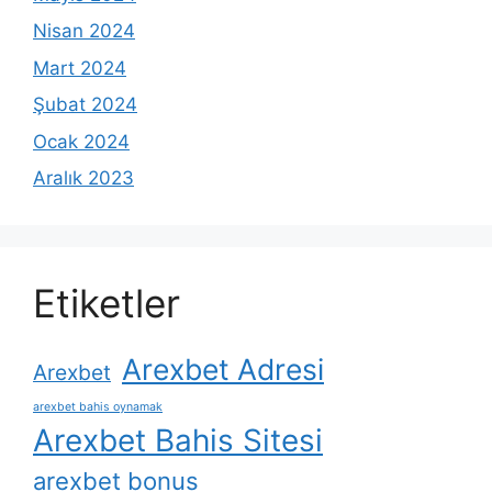
Nisan 2024
Mart 2024
Şubat 2024
Ocak 2024
Aralık 2023
Etiketler
Arexbet Adresi
Arexbet
arexbet bahis oynamak
Arexbet Bahis Sitesi
arexbet bonus