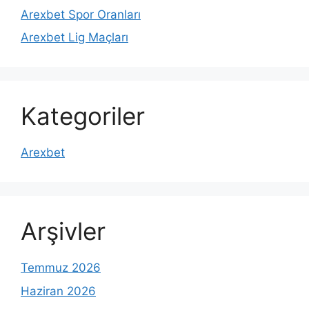
Arexbet Spor Oranları
Arexbet Lig Maçları
Kategoriler
Arexbet
Arşivler
Temmuz 2026
Haziran 2026