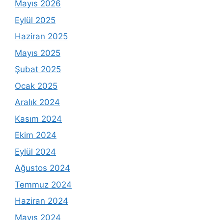
Mayıs 2026
Eylül 2025
Haziran 2025
Mayıs 2025
Şubat 2025
Ocak 2025
Aralık 2024
Kasım 2024
Ekim 2024
Eylül 2024
Ağustos 2024
Temmuz 2024
Haziran 2024
Mayıs 2024