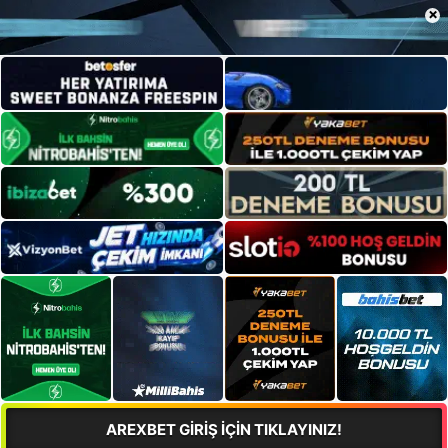
×
AREXBET GİRİŞ İÇİN TIKLAYINIZ!