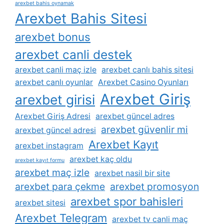
arexbet bahis oynamak
Arexbet Bahis Sitesi
arexbet bonus
arexbet canli destek
arexbet canli maç izle
arexbet canlı bahis sitesi
arexbet canlı oyunlar
Arexbet Casino Oyunları
Arexbet Giriş
arexbet girisi
Arexbet Giriş Adresi
arexbet güncel adres
arexbet güvenlir mi
arexbet güncel adresi
Arexbet Kayıt
arexbet instagram
arexbet kaç oldu
arexbet kayıt formu
arexbet maç izle
arexbet nasil bir site
arexbet para çekme
arexbet promosyon
arexbet spor bahisleri
arexbet sitesi
Arexbet Telegram
arexbet tv canli maç