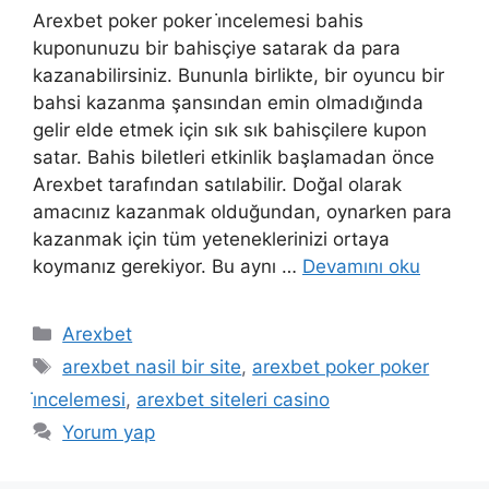
Arexbet poker poker i̇ncelemesi bahis
kuponunuzu bir bahisçiye satarak da para
kazanabilirsiniz. Bununla birlikte, bir oyuncu bir
bahsi kazanma şansından emin olmadığında
gelir elde etmek için sık sık bahisçilere kupon
satar. Bahis biletleri etkinlik başlamadan önce
Arexbet tarafından satılabilir. Doğal olarak
amacınız kazanmak olduğundan, oynarken para
kazanmak için tüm yeteneklerinizi ortaya
koymanız gerekiyor. Bu aynı …
Devamını oku
Kategoriler
Arexbet
Etiketler
arexbet nasil bir site
,
arexbet poker poker
i̇ncelemesi
,
arexbet siteleri casino
Yorum yap