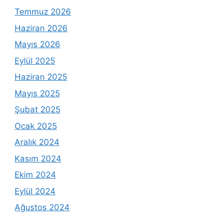
Temmuz 2026
Haziran 2026
Mayıs 2026
Eylül 2025
Haziran 2025
Mayıs 2025
Şubat 2025
Ocak 2025
Aralık 2024
Kasım 2024
Ekim 2024
Eylül 2024
Ağustos 2024