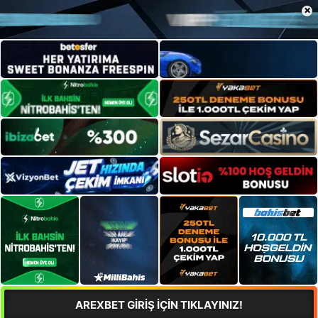
×
AREXBET GİRİŞ İÇİN TIKLAYINIZ!