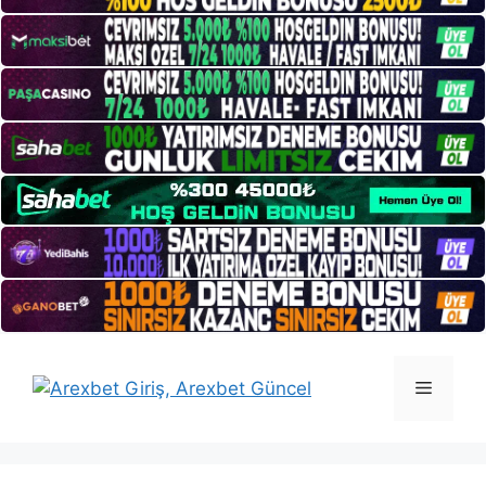
İçeriğe
atla
Menü