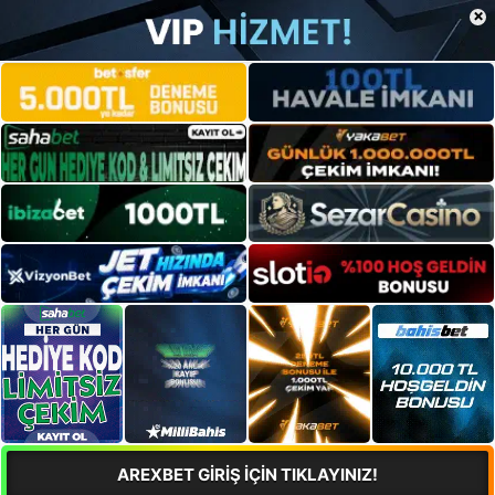
×
AREXBET GİRİŞ İÇİN TIKLAYINIZ!