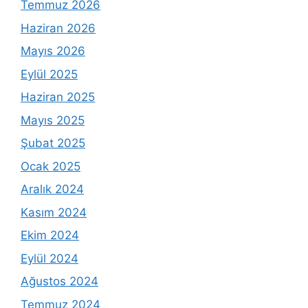
Temmuz 2026
Haziran 2026
Mayıs 2026
Eylül 2025
Haziran 2025
Mayıs 2025
Şubat 2025
Ocak 2025
Aralık 2024
Kasım 2024
Ekim 2024
Eylül 2024
Ağustos 2024
Temmuz 2024