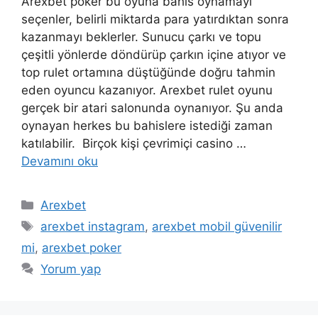
Arexbet poker bu oyuna bahis oynamayı
seçenler, belirli miktarda para yatırdıktan sonra
kazanmayı beklerler. Sunucu çarkı ve topu
çeşitli yönlerde döndürüp çarkın içine atıyor ve
top rulet ortamına düştüğünde doğru tahmin
eden oyuncu kazanıyor. Arexbet rulet oyunu
gerçek bir atari salonunda oynanıyor. Şu anda
oynayan herkes bu bahislere istediği zaman
katılabilir. Birçok kişi çevrimiçi casino …
Devamını oku
Kategoriler
Arexbet
Etiketler
arexbet instagram
,
arexbet mobil güvenilir
mi
,
arexbet poker
Yorum yap