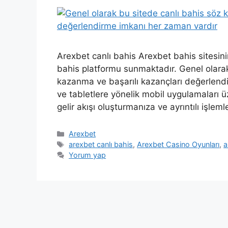
Arexbet canlı bahis Arexbet bahis sitesinin
bahis platformu sunmaktadır. Genel olara
kazanma ve başarılı kazançları değerlendi
ve tabletlere yönelik mobil uygulamaları üz
gelir akışı oluşturmanıza ve ayrıntılı işlem
Kategoriler
Arexbet
Etiketler
arexbet canlı bahis
,
Arexbet Casino Oyunları
,
a
Yorum yap