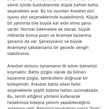
sıkıntı içinde bulduklarında düşük bahisli bahis
seçenekleri arar. Bu tür oyunları
Arexbet slot
oyunu
slot seçeneklerinde bulabilirsiniz. Küçük
bir yatırımla bile büyük kar elde etme şansı
vardır. Normal ödemelere ek olarak, büyük
miktarda bonus puan ve ikramiye kazanma
şansınız da var. Şanslıysanız ve büyük
ikramiyeyi yakalarsanız bir gecede zengin
olabilirsiniz.
Arexbet slotunu oynamanın ilk adımı bahsinizi
koymaktır. Bahis çizgisi olarak da bilinen
kazanma çizgisi, sembollerin doğrusal bir
birleşimidir. Arexbet bahis sitesi farklı
seçeneklerle çeşitli ödeme hatları sunmaktadır.
Bu, tercih ettiğiniz yöntemi kullanarak
hesabınıza kolayca yatırım yapabileceğiniz
anlamına gelir. Bahsinizi koyduktan sonra “Spin”