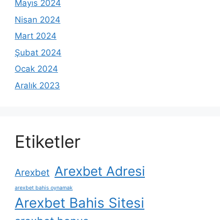
Mayıs 2024
Nisan 2024
Mart 2024
Şubat 2024
Ocak 2024
Aralık 2023
Etiketler
Arexbet Adresi
Arexbet
arexbet bahis oynamak
Arexbet Bahis Sitesi