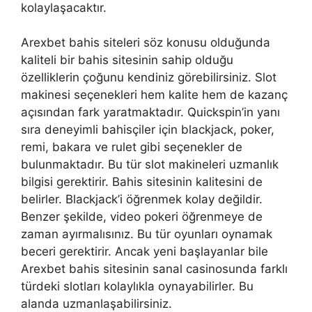
kolaylaşacaktır.
Arexbet bahis siteleri söz konusu olduğunda
kaliteli bir bahis sitesinin sahip olduğu
özelliklerin çoğunu kendiniz görebilirsiniz. Slot
makinesi seçenekleri hem kalite hem de kazanç
açısından fark yaratmaktadır. Quickspin’in yanı
sıra deneyimli bahisçiler için blackjack, poker,
remi, bakara ve rulet gibi seçenekler de
bulunmaktadır. Bu tür slot makineleri uzmanlık
bilgisi gerektirir. Bahis sitesinin kalitesini de
belirler. Blackjack’i öğrenmek kolay değildir.
Benzer şekilde, video pokeri öğrenmeye de
zaman ayırmalısınız. Bu tür oyunları oynamak
beceri gerektirir. Ancak yeni başlayanlar bile
Arexbet bahis sitesinin sanal casinosunda farklı
türdeki slotları kolaylıkla oynayabilirler. Bu
alanda uzmanlaşabilirsiniz.