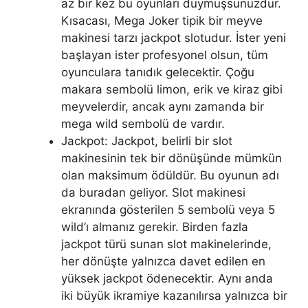
az bir kez bu oyunları duymuşsunuzdur.
Kısacası, Mega Joker tipik bir meyve
makinesi tarzı jackpot slotudur. İster yeni
başlayan ister profesyonel olsun, tüm
oyunculara tanıdık gelecektir. Çoğu
makara sembolü limon, erik ve kiraz gibi
meyvelerdir, ancak aynı zamanda bir
mega wild sembolü de vardır.
Jackpot: Jackpot, belirli bir slot
makinesinin tek bir dönüşünde mümkün
olan maksimum ödüldür. Bu oyunun adı
da buradan geliyor. Slot makinesi
ekranında gösterilen 5 sembolü veya 5
wild’ı almanız gerekir. Birden fazla
jackpot türü sunan slot makinelerinde,
her dönüşte yalnızca davet edilen en
yüksek jackpot ödenecektir. Aynı anda
iki büyük ikramiye kazanılırsa yalnızca bir