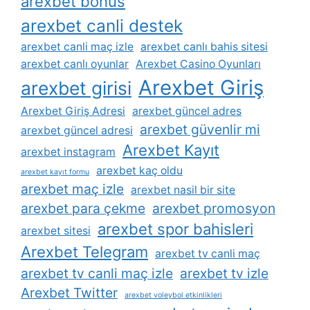
arexbet bonus
arexbet canli destek
arexbet canli maç izle
arexbet canlı bahis sitesi
arexbet canlı oyunlar
Arexbet Casino Oyunları
Arexbet Giriş
arexbet girisi
Arexbet Giriş Adresi
arexbet güncel adres
arexbet güvenlir mi
arexbet güncel adresi
Arexbet Kayıt
arexbet instagram
arexbet kaç oldu
arexbet kayıt formu
arexbet maç izle
arexbet nasil bir site
arexbet para çekme
arexbet promosyon
arexbet spor bahisleri
arexbet sitesi
Arexbet Telegram
arexbet tv canli maç
arexbet tv canli maç izle
arexbet tv izle
Arexbet Twitter
arexbet voleybol etkinlikleri