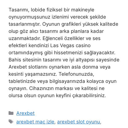
Tasarımı, lobide fiziksel bir makineyle
oynuyormuşsunuz izlenimi verecek şekilde
tasarlanmıştır. Oyunun grafikleri yüksek kalitede
olup göz alıcı tasarımı arka planlara kadar
uzanmaktadır. Eğlenceli özellikler ve ses
efektleri kendinizi Las Vegas casino
ortamındaymış gibi hissetmenizi sağlayacaktır.
Bahis sitesinin tasarımı ve iyi altyapısı sayesinde
Arexbet slotlarını oynarken asla donma veya
kesinti yaşamazsınız. Telefonunuzda,
tabletinizde veya bilgisayarınızda kolayca oyun
oynayın. Cihazınızın markası ve kalitesi ne
olursa olsun oyunun keyfini çıkarabilirsiniz.
Kategoriler
Arexbet
Etiketler
arexbet maç izle
,
arexbet slot oyunu
,