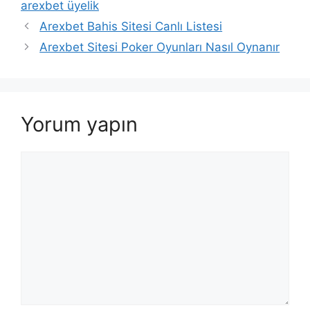
arexbet üyelik
Arexbet Bahis Sitesi Canlı Listesi
Arexbet Sitesi Poker Oyunları Nasıl Oynanır
Yorum yapın
Yorum