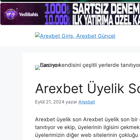
İçeriğe
atla
Arexbet Üyelik S
Eylül 21, 2024
yazar
Arexbet
Arexbet üyelik son Arexbet üyelik son bir c
tanıtıyor ve ekip, üyelerinin ilgisini çekm
üyelerimizin diğer web sitelerinin çokluğ