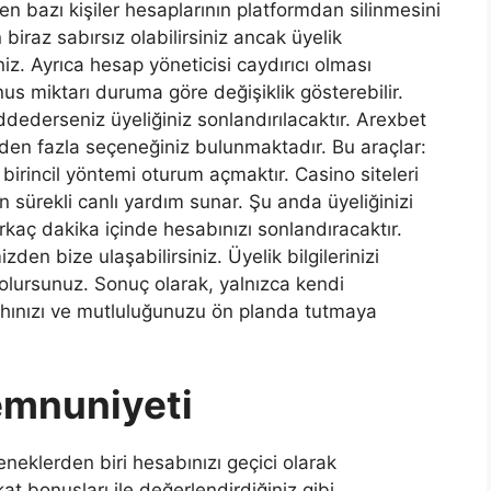
 bazı kişiler hesaplarının platformdan silinmesini
 biraz sabırsız olabilirsiniz ancak üyelik
iz. Ayrıca hesap yöneticisi caydırıcı olması
us miktarı duruma göre değişiklik gösterebilir.
dederseniz üyeliğiniz sonlandırılacaktır. Arexbet
rden fazla seçeneğiniz bulunmaktadır. Bu araçlar:
birincil yöntemi oturum açmaktır. Casino siteleri
in sürekli canlı yardım sunar. Şu anda üyeliğinizi
rkaç dakika içinde hesabınızı sonlandıracaktır.
en bize ulaşabilirsiniz. Üyelik bilgilerinizi
 olursunuz. Sonuç olarak, yalnızca kendi
fahınızı ve mutluluğunuzu ön planda tutmaya
emnuniyeti
neklerden biri hesabınızı geçici olarak
at bonusları ile değerlendirdiğiniz gibi,