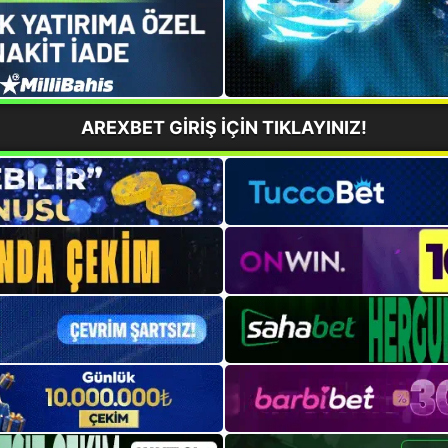
AREXBET GİRİŞ İÇİN TIKLAYINIZ!