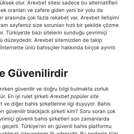
üksek olur. Arexbet sitesi sadece bu alternatifleri
 oranları ve zafere giden yeni bir yolu da
ler arasında çok fazla rekabet var. Arexbet iletişimi
am sayfamız size sorunları hızlı bir şekilde çözme
. Türkiye’de bazı sitelerin sunduğu çevrimiçi
stü düzeydedir. Arexbet sitemizden de takip
. İnternette ünlü bahisçiler hakkında birçok ayrıntı
e Güvenilirdir
tırırken güvenilir ve doğru bilgi bulmakta zorluk
 En iyi rulet şirketi
Arexbet popüler site
t ve diğer bahis şirketlerine ilgi duyuyor. Bahis
n güvenilir blackjack şirketi kim? Soru soran çok
vrimiçi güvenli bahis şirketleri son zamanlarda
n geçerli. Türkiye’nin en güvenli bahis platformu
katılmak isteyenlerin ilk adresidir. Bu nedenle tüm