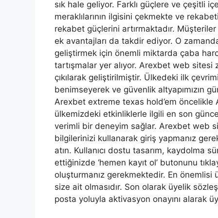
sık hale geliyor. Farklı güçlere ve çeşitli i
meraklılarının ilgisini çekmekte ve rekabe
rekabet güçlerini artırmaktadır. Müşterile
ek avantajları da takdir ediyor. O zamand
geliştirmek için önemli miktarda çaba harc
tartışmalar yer alıyor. Arexbet web sitesi
çıkılarak geliştirilmiştir. Ülkedeki ilk çevri
benimseyerek ve güvenlik altyapımızın gün
Arexbet extreme texas hold’em öncelikle 
ülkemizdeki etkinliklerle ilgili en son gün
verimli bir deneyim sağlar. Arexbet web si
bilgilerinizi kullanarak giriş yapmanız ge
atın. Kullanıcı dostu tasarım, kaydolma süre
ettiğinizde ‘hemen kayıt ol’ butonunu tıkla
oluşturmanız gerekmektedir. En önemlisi üy
size ait olmasıdır. Son olarak üyelik sözle
posta yoluyla aktivasyon onayını alarak üy