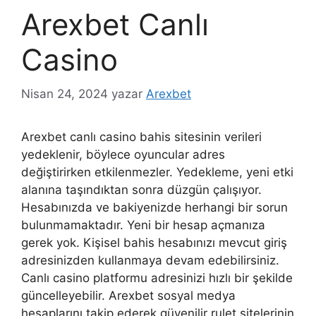
Arexbet Canlı
Casino
Nisan 24, 2024
yazar
Arexbet
Arexbet canlı casino bahis sitesinin verileri
yedeklenir, böylece oyuncular adres
değiştirirken etkilenmezler. Yedekleme, yeni etki
alanına taşındıktan sonra düzgün çalışıyor.
Hesabınızda ve bakiyenizde herhangi bir sorun
bulunmamaktadır. Yeni bir hesap açmanıza
gerek yok. Kişisel bahis hesabınızı mevcut giriş
adresinizden kullanmaya devam edebilirsiniz.
Canlı casino platformu adresinizi hızlı bir şekilde
güncelleyebilir. Arexbet sosyal medya
hesaplarını takip ederek güvenilir rulet sitelerinin