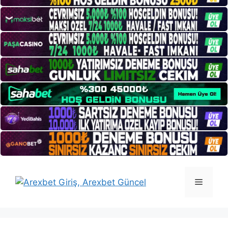
İçeriğe
atla
Menü