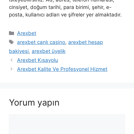
cinsiyet, doğum tarihi, para birimi, şehir, e-
posta, kullanıcı adları ve şifreler yer almaktadır.
Kategoriler
Arexbet
Etiketler
arexbet canlı casino
,
arexbet hesap
bakiyesi
,
arexbet üyelik
Arexbet Kısayolu
Arexbet Kalite Ve Profesyonel Hizmet
Yorum yapın
Yorum