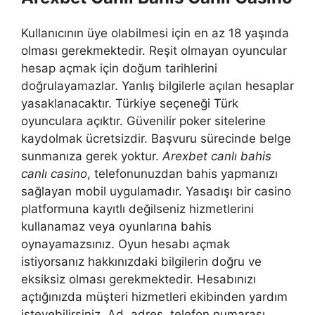
Kullanıcının üye olabilmesi için en az 18 yaşında
olması gerekmektedir. Reşit olmayan oyuncular
hesap açmak için doğum tarihlerini
doğrulayamazlar. Yanlış bilgilerle açılan hesaplar
yasaklanacaktır. Türkiye seçeneği Türk
oyunculara açıktır. Güvenilir poker sitelerine
kaydolmak ücretsizdir. Başvuru sürecinde belge
sunmanıza gerek yoktur.
Arexbet canlı bahis
canlı casino
, telefonunuzdan bahis yapmanızı
sağlayan mobil uygulamadır. Yasadışı bir casino
platformuna kayıtlı değilseniz hizmetlerini
kullanamaz veya oyunlarına bahis
oynayamazsınız. Oyun hesabı açmak
istiyorsanız hakkınızdaki bilgilerin doğru ve
eksiksiz olması gerekmektedir. Hesabınızı
açtığınızda müşteri hizmetleri ekibinden yardım
isteyebilirsiniz. Ad, adres, telefon numarası,