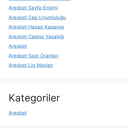
Arexbet Sayfa Erişimi
Arexbet Cep Uyumluluğu
Arexbet Hesap Kapanışı
Arexbet Casino Yasallığı
Arexbet
Arexbet Spor Oranları
Arexbet Lig Maçları
Kategoriler
Arexbet