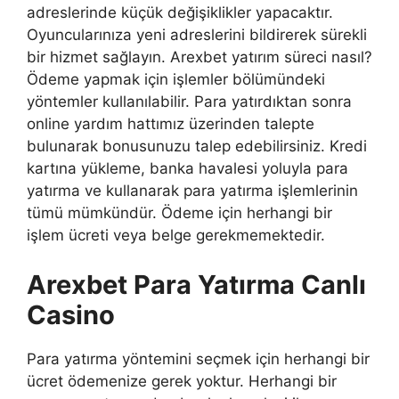
adreslerinde küçük değişiklikler yapacaktır.
Oyuncularınıza yeni adreslerini bildirerek sürekli
bir hizmet sağlayın. Arexbet yatırım süreci nasıl?
Ödeme yapmak için işlemler bölümündeki
yöntemler kullanılabilir. Para yatırdıktan sonra
online yardım hattımız üzerinden talepte
bulunarak bonusunuzu talep edebilirsiniz. Kredi
kartına yükleme, banka havalesi yoluyla para
yatırma ve kullanarak para yatırma işlemlerinin
tümü mümkündür. Ödeme için herhangi bir
işlem ücreti veya belge gerekmemektedir.
Arexbet Para Yatırma Canlı
Casino
Para yatırma yöntemini seçmek için herhangi bir
ücret ödemenize gerek yoktur. Herhangi bir