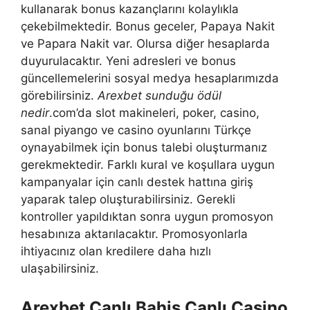
kullanarak bonus kazançlarını kolaylıkla
çekebilmektedir. Bonus geceler, Papaya Nakit
ve Papara Nakit var. Olursa diğer hesaplarda
duyurulacaktır. Yeni adresleri ve bonus
güncellemelerini sosyal medya hesaplarımızda
görebilirsiniz.
Arexbet sunduğu ödül
nedir
.com’da slot makineleri, poker, casino,
sanal piyango ve casino oyunlarını Türkçe
oynayabilmek için bonus talebi oluşturmanız
gerekmektedir. Farklı kural ve koşullara uygun
kampanyalar için canlı destek hattına giriş
yaparak talep oluşturabilirsiniz. Gerekli
kontroller yapıldıktan sonra uygun promosyon
hesabınıza aktarılacaktır. Promosyonlarla
ihtiyacınız olan kredilere daha hızlı
ulaşabilirsiniz.
Arexbet Canlı Bahis Canlı Casino