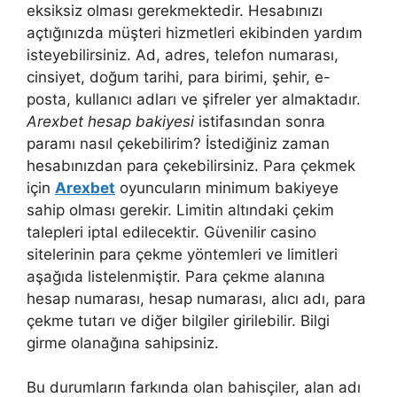
eksiksiz olması gerekmektedir. Hesabınızı
açtığınızda müşteri hizmetleri ekibinden yardım
isteyebilirsiniz. Ad, adres, telefon numarası,
cinsiyet, doğum tarihi, para birimi, şehir, e-
posta, kullanıcı adları ve şifreler yer almaktadır.
Arexbet hesap bakiyesi
istifasından sonra
paramı nasıl çekebilirim? İstediğiniz zaman
hesabınızdan para çekebilirsiniz. Para çekmek
için
Arexbet
oyuncuların minimum bakiyeye
sahip olması gerekir. Limitin altındaki çekim
talepleri iptal edilecektir. Güvenilir casino
sitelerinin para çekme yöntemleri ve limitleri
aşağıda listelenmiştir. Para çekme alanına
hesap numarası, hesap numarası, alıcı adı, para
çekme tutarı ve diğer bilgiler girilebilir. Bilgi
girme olanağına sahipsiniz.
Bu durumların farkında olan bahisçiler, alan adı