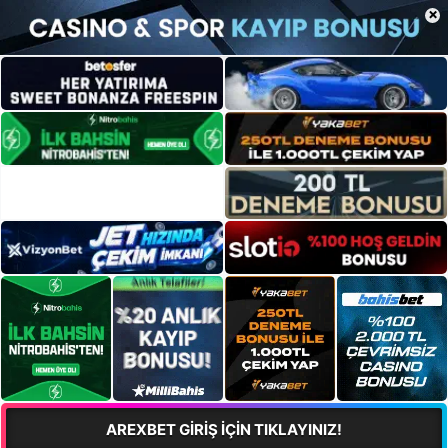
×
AREXBET GİRİŞ İÇİN TIKLAYINIZ!