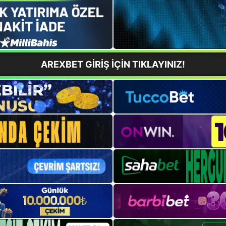
AREXBET GİRİŞ İÇİN TIKLAYINIZ!