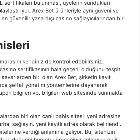
SL sertifikaları bulunması, üyelerin sundukları
aylaştırıyor. Arex Bet ürünleriyle aynı güveni ve
 en güvenilir yasa dışı casino sağlayıcılarından biri
isleri
umarasını kendiniz de kontrol edebilirsiniz.
casino sertifikasının hala geçerli olduğunu tespit
 severlerden biri olan Arex Bet, şirketin kayıt
rece şeffaf yönetim yöntemlerine dayanarak
 kupon bilgileri vb. bilgileri web sitesinde sunmakta
alardan biri olan canlı bahis sitesi yeni adresine
rhal sağlayın. yeni kayıtlı adres olarak belirlendi.
itelerine verdiği anlamına geliyor. Bu, sitenizin
adres değerini hemen göreceğiniz anlamına gelir.